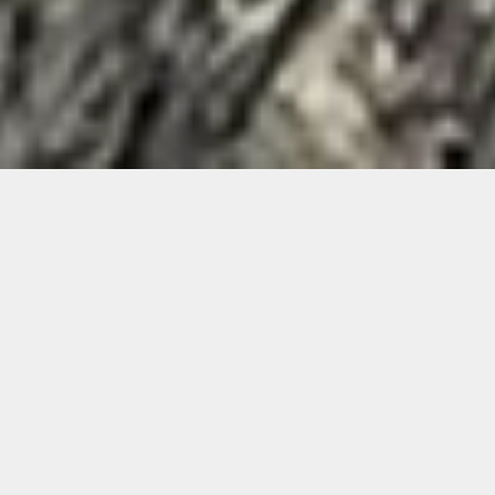
Bem-Vindo ao
SAL GASTRONOMIA
A cozinha do SAL é marcada pelo tempero acentuado e